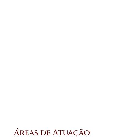
Dr. Nelson dos Santos Ale
Júnior
| SÓCIO ADVOGADO |
Bacharel em Direito pelo Centro Universitário de
Ensino Superior do Amazonas – CIESA, Bacharel em
Ciências Econômicas de Empresas também pelo
CIESA e Bacharel em Administração de Empresas pela
Universidade Federal do Amazonas – UFAM.
|
Ver perfil completo
|
Áreas de Atuação